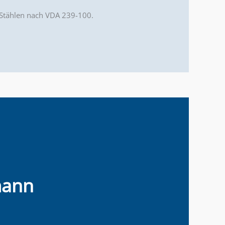
 Stählen nach VDA 239-100.
mann