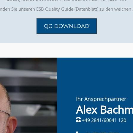
nden Sie unseren ESB Quality Guide (Datenblatt) zu den weichen
QG DOWNLOAD
Ihr Ansprechpartner
Alex Bach
+49 2841/60041 120