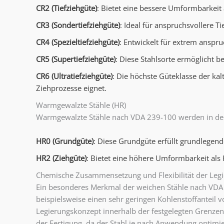
CR2 (Tiefziehgüte)
: Bietet eine bessere Umformbarkeit 
CR3 (Sondertiefziehgüte)
: Ideal für anspruchsvollere
CR4 (Spezieltiefziehgüte)
: Entwickelt für extrem anspr
CR5 (Supertiefziehgüte)
: Diese Stahlsorte ermöglicht 
CR6 (Ultratiefziehgüte)
: Die höchste Güteklasse der ka
Ziehprozesse eignet.
Warmgewalzte Stähle (HR)
Warmgewalzte Stähle nach VDA 239-100 werden in d
HR0 (Grundgüte)
: Diese Grundgüte erfüllt grundlegen
HR2 (Ziehgüte)
: Bietet eine höhere Umformbarkeit als
Chemische Zusammensetzung und Flexibilität der Leg
Ein besonderes Merkmal der weichen Stähle nach VDA 23
beispielsweise einen sehr geringen Kohlenstoffanteil v
Legierungskonzept innerhalb der festgelegten Grenzen 
der Fertigung, da der Stahl je nach Anwendung optimi