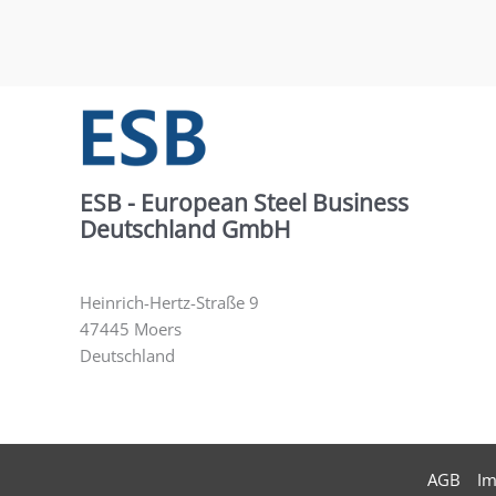
ESB - European Steel Business
Deutschland GmbH
Heinrich-Hertz-Straße 9
47445 Moers
Deutschland
AGB
I