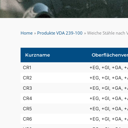
Home
Produkte VDA 239-100
Weiche Stähle nach
Kurzname
Oberflächenve
CR1
+EG, +GI, +GA, 
CR2
+EG, +GI, +GA, 
CR3
+EG, +GI, +GA, 
CR4
+EG, +GI, +GA, 
CR5
+EG, +GI, +GA, 
CR6
+EG, +GI, +GA, 