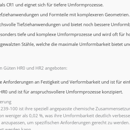
als CR1 und eignet sich für tiefere Umformprozesse.
 Tiefziehanwendungen und Formteile mit komplexeren Geometrien.
uchsvolle Tiefziehanwendungen und bietet noch bessere Umformba
besonders tiefe und komplexe Umformprozesse und wird oft für h
ltgewalzten Stähle, welche die maximale Umformbarkeit bietet un
en Güten HR0 und HR2 angeboten:
de Anforderungen an Festigkeit und Verformbarkeit und ist für e
 HR0 und ist für anspruchsvollere Umformprozesse konzipiert.
ierung
9-100 ist ihre speziell angepasste chemische Zusammensetzung. IF-
on weniger als 0,02 %, was ihre Umformbarkeit deutlich verbessert
anzupassen, um spezifischen Anforderungen gerecht zu werden. Di
ert werden kann.