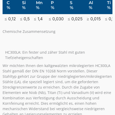
C
Si
Mn
P
S
Al
Ti
%
%
%
%
%
%
%
≤ 0,12
≤ 0,5
≤ 1,4
≤ 0,030
≤ 0,025
≥ 0,015
≤ 0,1
Chemische Zusammensetzung
HC300LA: Ein fester und zäher Stahl mit guten
Tiefzieheigenschaften
Wir möchten Ihnen den kaltgewalzten mikrolegierten HC300LA
Stahl gemäß der DIN EN 10268 Norm vorstellen. Dieser
Stahltyp gehört zur Gruppe der niedriglegierten/mikrolegierten
Stähle (LA), die speziell legiert sind, um die geforderten
Streckgrenzenwerte zu erreichen. Durch die Zugabe von
Elementen wie Niob (Nb), Titan (Ti) und Vanadium (V) wird eine
Kombination aus Verfestigung durch Ausscheidung und
Kornfeinung erreicht. Dies ermöglicht es, einen hohen
mechanischen Widerstand bei vergleichsweise niedrigeren
Gehalten an Legierungselementen zu erzielen.