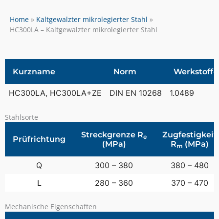
Home
Kaltgewalzter mikrolegierter Stahl
HC300LA – Kaltgewalzter mikrolegierter Stahl
Kurzname
Norm
Werkstoff-
HC300LA, HC300LA+ZE
DIN EN 10268
1.0489
Stahlsorte
Streckgrenze R
Zugfestigkeit
e
Prüfrichtung
(MPa)
R
(MPa)
m
Q
300 – 380
380 – 480
L
280 – 360
370 – 470
Mechanische Eigenschaften