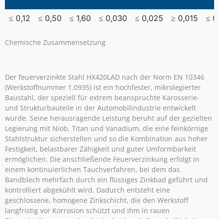
≤ 0,12
≤ 0,50
≤ 1,60
≤ 0,030
≤ 0,025
≥ 0,015
≤ 0
Chemische Zusammensetzung
Der feuerverzinkte Stahl HX420LAD nach der Norm EN 10346
(Werkstoffnummer 1.0935) ist ein hochfester, mikrolegierter
Baustahl, der speziell für extrem beanspruchte Karosserie-
und Strukturbauteile in der Automobilindustrie entwickelt
wurde. Seine herausragende Leistung beruht auf der gezielten
Legierung mit Niob, Titan und Vanadium, die eine feinkörnige
Stahlstruktur sicherstellen und so die Kombination aus hoher
Festigkeit, belastbarer Zähigkeit und guter Umformbarkeit
ermöglichen. Die anschließende Feuerverzinkung erfolgt in
einem kontinuierlichen Tauchverfahren, bei dem das
Bandblech mehrfach durch ein flüssiges Zinkbad geführt und
kontrolliert abgekühlt wird. Dadurch entsteht eine
geschlossene, homogene Zinkschicht, die den Werkstoff
langfristig vor Korrosion schützt und ihm in rauen