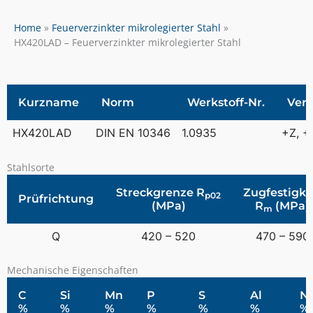
Home
Feuerverzinkter mikrolegierter Stahl
HX420LAD – Feuerverzinkter mikrolegierter Stahl
Kurzname
Norm
Werkstoff-Nr.
Ver
HX420LAD
DIN EN 10346
1.0935
+Z, +
Stahlsorte
Streckgrenze R
Zugfestigke
p02
Prüfrichtung
(MPa)
R
(MPa)
m
Q
420 – 520
470 – 590
Mechanische Eigenschaften
C
Si
Mn
P
S
Al
N
%
%
%
%
%
%
%