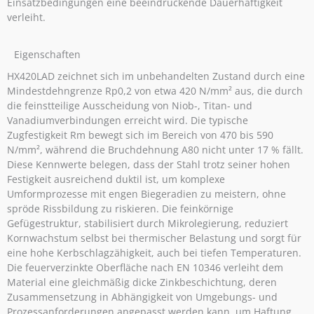
Einsatzbedingungen eine beeindruckende Dauerhaftigkeit
verleiht.
Eigenschaften
HX420LAD zeichnet sich im unbehandelten Zustand durch eine
Mindestdehngrenze Rp0,2 von etwa 420 N/mm² aus, die durch
die feinstteilige Ausscheidung von Niob-, Titan- und
Vanadiumverbindungen erreicht wird. Die typische
Zugfestigkeit Rm bewegt sich im Bereich von 470 bis 590
N/mm², während die Bruchdehnung A80 nicht unter 17 % fällt.
Diese Kennwerte belegen, dass der Stahl trotz seiner hohen
Festigkeit ausreichend duktil ist, um komplexe
Umformprozesse mit engen Biegeradien zu meistern, ohne
spröde Rissbildung zu riskieren. Die feinkörnige
Gefügestruktur, stabilisiert durch Mikrolegierung, reduziert
Kornwachstum selbst bei thermischer Belastung und sorgt für
eine hohe Kerbschlagzähigkeit, auch bei tiefen Temperaturen.
Die feuerverzinkte Oberfläche nach EN 10346 verleiht dem
Material eine gleichmäßig dicke Zinkbeschichtung, deren
Zusammensetzung in Abhängigkeit von Umgebungs- und
Prozessanforderungen angepasst werden kann, um Haftung