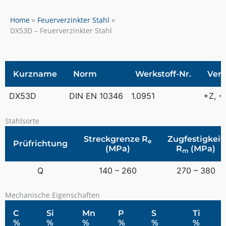
Home
Feuerverzinkter Stahl
DX53D – Feuerverzinkter Stahl
Kurzname
Norm
Werkstoff-Nr.
Ver
DX53D
DIN EN 10346
1.0951
+Z, +
Stahlsorte
Streckgrenze R
Zugfestigkeit
e
Prüfrichtung
(MPa)
R
(MPa)
m
Q
140 – 260
270 – 380
Mechanische Eigenschaften
C
Si
Mn
P
S
Ti
%
%
%
%
%
%