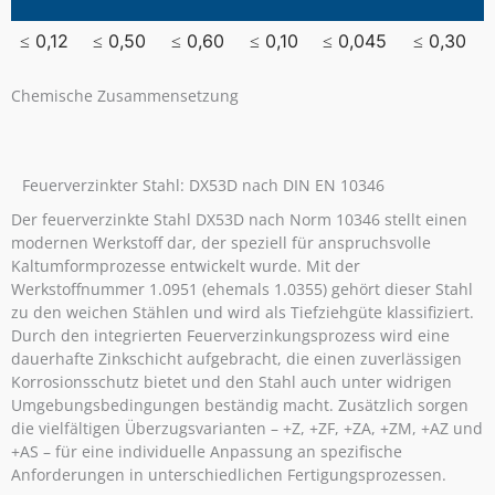
≤ 0,12
≤ 0,50
≤ 0,60
≤ 0,10
≤ 0,045
≤ 0,30
Chemische Zusammensetzung
Feuerverzinkter Stahl: DX53D nach DIN EN 10346
Der feuerverzinkte Stahl DX53D nach Norm 10346 stellt einen
modernen Werkstoff dar, der speziell für anspruchsvolle
Kaltumformprozesse entwickelt wurde. Mit der
Werkstoffnummer 1.0951 (ehemals 1.0355) gehört dieser Stahl
zu den weichen Stählen und wird als Tiefziehgüte klassifiziert.
Durch den integrierten Feuerverzinkungsprozess wird eine
dauerhafte Zinkschicht aufgebracht, die einen zuverlässigen
Korrosionsschutz bietet und den Stahl auch unter widrigen
Umgebungsbedingungen beständig macht. Zusätzlich sorgen
die vielfältigen Überzugsvarianten – +Z, +ZF, +ZA, +ZM, +AZ und
+AS – für eine individuelle Anpassung an spezifische
Anforderungen in unterschiedlichen Fertigungsprozessen.