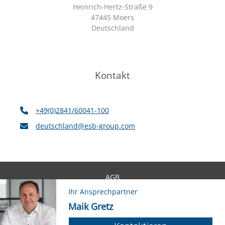
Heinrich-Hertz-Straße 9
47445 Moers
Deutschland
Kontakt
+49(0)2841/60041-100
deutschland@esb-group.com
AGB
Impressum
Ihr Ansprechpartner
Ihr Ansprechpartner
Datenschutzerklärung
Maik Gretz
Maik Gretz
Nutzungsbedingungen
ISO Zertifikate