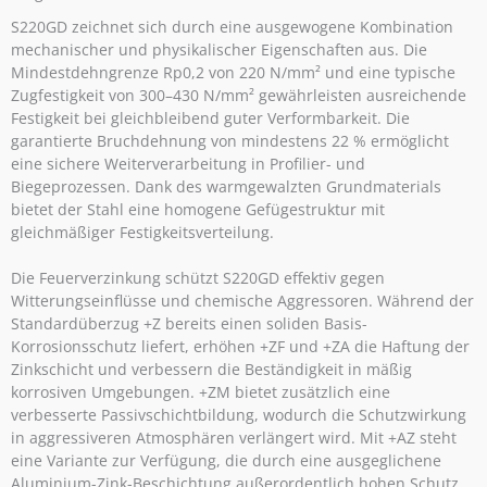
S220GD zeichnet sich durch eine ausgewogene Kombination
mechanischer und physikalischer Eigenschaften aus. Die
Mindestdehngrenze Rp0,2 von 220 N/mm² und eine typische
Zugfestigkeit von 300–430 N/mm² gewährleisten ausreichende
Festigkeit bei gleichbleibend guter Verformbarkeit. Die
garantierte Bruchdehnung von mindestens 22 % ermöglicht
eine sichere Weiterverarbeitung in Profilier- und
Biegeprozessen. Dank des warmgewalzten Grundmaterials
bietet der Stahl eine homogene Gefügestruktur mit
gleichmäßiger Festigkeitsverteilung.
Die Feuerverzinkung schützt S220GD effektiv gegen
Witterungseinflüsse und chemische Aggressoren. Während der
Standardüberzug +Z bereits einen soliden Basis-
Korrosionsschutz liefert, erhöhen +ZF und +ZA die Haftung der
Zinkschicht und verbessern die Beständigkeit in mäßig
korrosiven Umgebungen. +ZM bietet zusätzlich eine
verbesserte Passivschichtbildung, wodurch die Schutzwirkung
in aggressiveren Atmosphären verlängert wird. Mit +AZ steht
eine Variante zur Verfügung, die durch eine ausgeglichene
Aluminium-Zink-Beschichtung außerordentlich hohen Schutz