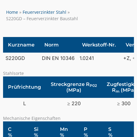
Home
Feuerverzinkter Stahl
S220GD – Feuerverzinkter Baustahl
Kurzname
Norm
Werkstoff-Nr.
Ver
S220GD
DIN EN 10346
1.0241
+Z, +
Stahlsorte
Streckgrenze R
Zugfestigke
P02
Prüfrichtung
(MPa)
R
(MPa)
m
L
≥ 220
≥ 300
Mechanische Eigenschaften
C
Si
Mn
P
S
%
%
%
%
%