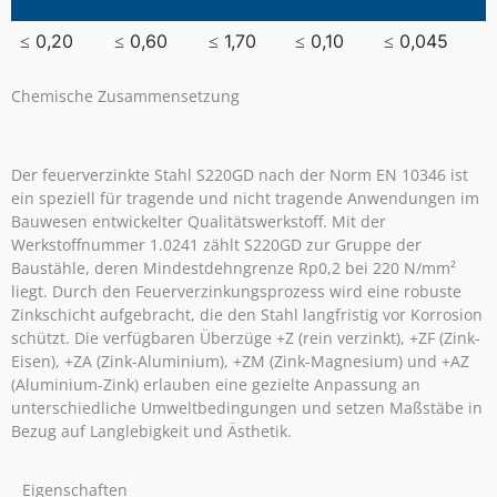
≤ 0,20
≤ 0,60
≤ 1,70
≤ 0,10
≤ 0,045
Chemische Zusammensetzung
Der feuerverzinkte Stahl S220GD nach der Norm EN 10346 ist
ein speziell für tragende und nicht tragende Anwendungen im
Bauwesen entwickelter Qualitätswerkstoff. Mit der
Werkstoffnummer 1.0241 zählt S220GD zur Gruppe der
Baustähle, deren Mindestdehngrenze Rp0,2 bei 220 N/mm²
liegt. Durch den Feuerverzinkungsprozess wird eine robuste
Zinkschicht aufgebracht, die den Stahl langfristig vor Korrosion
schützt. Die verfügbaren Überzüge +Z (rein verzinkt), +ZF (Zink-
Eisen), +ZA (Zink-Aluminium), +ZM (Zink-Magnesium) und +AZ
(Aluminium-Zink) erlauben eine gezielte Anpassung an
unterschiedliche Umweltbedingungen und setzen Maßstäbe in
Bezug auf Langlebigkeit und Ästhetik.
Eigenschaften