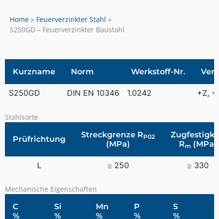
Home
Feuerverzinkter Stahl
S250GD – Feuerverzinkter Baustahl
Kurzname
Norm
Werkstoff-Nr.
Ver
S250GD
DIN EN 10346
1.0242
+Z, +
Stahlsorte
Streckgrenze R
Zugfestigke
P02
Prüfrichtung
(MPa)
R
(MPa)
m
L
≥ 250
≥ 330
Mechanische Eigenschaften
C
Si
Mn
P
S
%
%
%
%
%