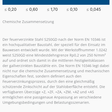
≤ 0,20
≤ 0,60
≤ 1,70
≤ 0,10
≤ 0,045
Chemische Zusammensetzung
Der feuerverzinkte Stahl S250GD nach der Norm EN 10346 ist
ein hochqualitativer Baustahl, der speziell für den Einsatz im
Bauwesen entwickelt wurde. Mit der Werkstoffnummer 1.0242
weist S250GD eine Mindestdehngrenze Rp0,2 von 250 N/mm²
auf und ordnet sich damit in die mittleren Festigkeitsklassen
der gallverzinkten Baustähle ein. Die Norm EN 10346 legt dabei
nicht nur die chemische Zusammensetzung und mechanischen
Eigenschaften fest, sondern definiert auch den
Feuerverzinkungsprozess, durch den eine gleichmäßig
schützende Zinkschicht auf der Stahloberfläche entsteht. Die
verfügbaren Überzüge +Z, +ZF, +ZA, +ZM, +AZ und +AS
ermöglichen eine passgenaue Anpassung an verschiedene
Umgebungsbedingungen und Belastungsszenarien.